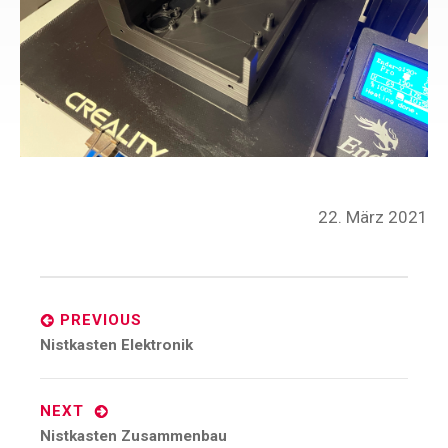
Posted
22. März 2021
on
Post
navigation
PREVIOUS
Previous
Nistkasten Elektronik
post:
NEXT
Next
Nistkasten Zusammenbau