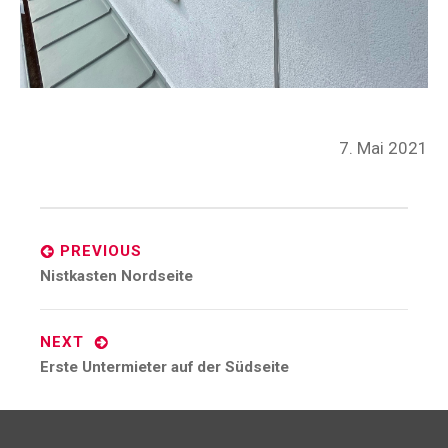
Posted
7. Mai 2021
on
Post
navigation
PREVIOUS
Previous
Nistkasten Nordseite
post:
NEXT
Next
Erste Untermieter auf der Südseite
post: